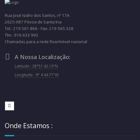
Rua José Isidro dos Santos, nº 17A
2625-087 Póvoa de Santa Iria
Tel.: 219 561 866 - Fax: 219 565 328
Tlm.: 916 633 992
Chamadas para a rede fixa/móvel nacional
A Nossa Localização:
Latitude : 38°51'42.19"N
Longitude : 9° 4'44.77"W
Onde Estamos :